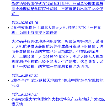
作签约暨授牌仪式在我司顺利举行。公司总经理李斌与
测绘地理信息学院院长马啸、王淑璇老师出席了此次仪
式。
时间:2020-05-16
2
多倍效率提升！湖北大疆无人机 精灵4 RTK「一控多
机」为国土航测按下加速键
为准确获取具体地块利用现状、权属范围等信息，采用
无人机航测快速获取航片并生成高分辨率正射影像，进
而开展影像解译的方式已经日趋成熟。但在勘测范围
大、工期紧张、人员紧缺的情况下，湖北大疆无人机单
机航测作业模式已经不能满足生产需求。这意味着，采
用「一控多机」的方式开展航测显得尤为迫切。
时间:2020-07-31
3
校企合作 | 武汉纵横天地助力“鲁班中国”综合实践技能
活动
时间:2022-07-27
4
湖南农业大学地理空间大数据特色产业基地落户武汉纵
横天地