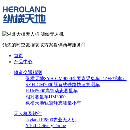
领先的时空数据获取方案提供商与服务商
首页
产品中心
轨道交通精测
纵横天地SYH-GM9000全要素采集车（Z+F版本）
SYH-GM7000既有线铁路快速复测车
HTM5000高铁动态测量车
相对测量车HM3000
纵横天地轨道静态测量小车
无人机及软件
skyland FP800农业无人机
Y160 Delivery Drone