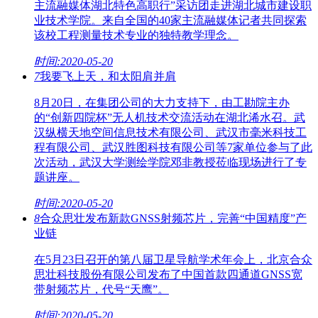
主流融媒体湖北特色高职行”采访团走进湖北城市建设职
业技术学院。来自全国的40家主流融媒体记者共同探索
该校工程测量技术专业的独特教学理念。
时间:2020-05-20
7
我要飞上天，和太阳肩并肩
8月20日，在集团公司的大力支持下，由工勘院主办
的“创新四院杯”无人机技术交流活动在湖北浠水召。武
汉纵横天地空间信息技术有限公司、武汉市毫米科技工
程有限公司、武汉胜图科技有限公司等7家单位参与了此
次活动，武汉大学测绘学院邓非教授莅临现场进行了专
题讲座。
时间:2020-05-20
8
合众思壮发布新款GNSS射频芯片，完善“中国精度”产
业链
在5月23日召开的第八届卫星导航学术年会上，北京合众
思壮科技股份有限公司发布了中国首款四通道GNSS宽
带射频芯片，代号“天鹰”。
时间:2020-05-20