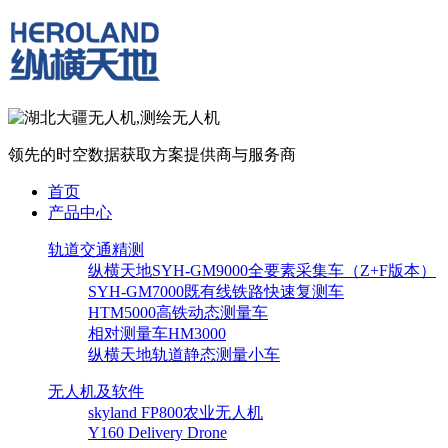
领先的时空数据获取方案提供商与服务商
首页
产品中心
轨道交通精测
纵横天地SYH-GM9000全要素采集车（Z+F版本）
SYH-GM7000既有线铁路快速复测车
HTM5000高铁动态测量车
相对测量车HM3000
纵横天地轨道静态测量小车
无人机及软件
skyland FP800农业无人机
Y160 Delivery Drone