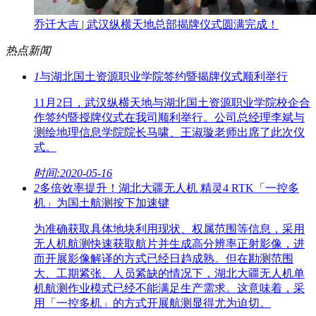
乔迁大吉 | 武汉纵横天地总部揭牌仪式圆满完成！
热点新闻
1
与湖北国土资源职业学院签约暨揭牌仪式顺利举行
11月2日，武汉纵横天地与湖北国土资源职业学院校企合
作签约暨授牌仪式在我司顺利举行。公司总经理李斌与
测绘地理信息学院院长马啸、王淑璇老师出席了此次仪
式。
时间:2020-05-16
2
多倍效率提升！湖北大疆无人机 精灵4 RTK「一控多
机」为国土航测按下加速键
为准确获取具体地块利用现状、权属范围等信息，采用
无人机航测快速获取航片并生成高分辨率正射影像，进
而开展影像解译的方式已经日趋成熟。但在勘测范围
大、工期紧张、人员紧缺的情况下，湖北大疆无人机单
机航测作业模式已经不能满足生产需求。这意味着，采
用「一控多机」的方式开展航测显得尤为迫切。