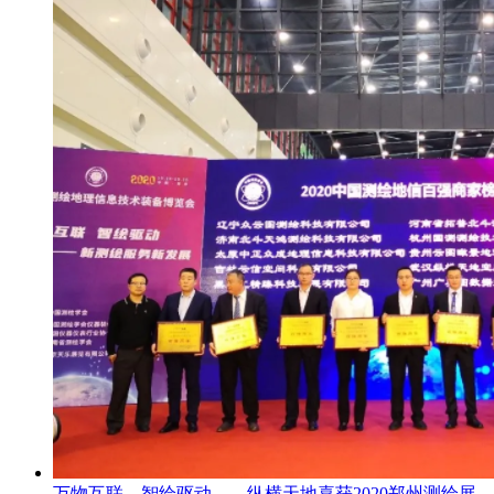
万物互联，智绘驱动——纵横天地喜获2020郑州测绘展