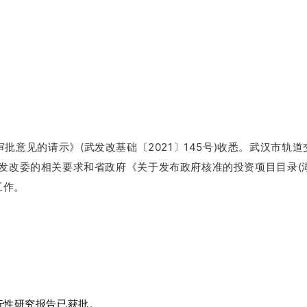
请示》(武发改基础〔2021〕145号)收悉。武汉市轨道交通5号线工程
改委的相关要求和省政府《关于发布政府核准的投资项目目录(湖
工作。
行性研究报告已获批。