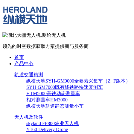
领先的时空数据获取方案提供商与服务商
首页
产品中心
轨道交通精测
纵横天地SYH-GM9000全要素采集车（Z+F版本）
SYH-GM7000既有线铁路快速复测车
HTM5000高铁动态测量车
相对测量车HM3000
纵横天地轨道静态测量小车
无人机及软件
skyland FP800农业无人机
Y160 Delivery Drone