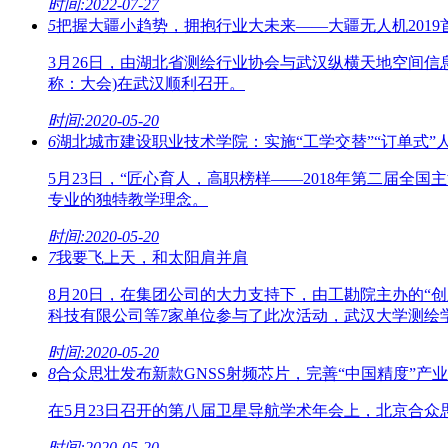
时间:2022-07-27
5
把握大疆小趋势，拥抱行业大未来——大疆无人机201
3月26日，由湖北省测绘行业协会与武汉纵横天地空间信
称：大会)在武汉顺利召开。
时间:2020-05-20
6
湖北城市建设职业技术学院：实施“工学交替”“订单式”
5月23日，“匠心育人，高职榜样——2018年第二届
专业的独特教学理念。
时间:2020-05-20
7
我要飞上天，和太阳肩并肩
8月20日，在集团公司的大力支持下，由工勘院主办的
科技有限公司等7家单位参与了此次活动，武汉大学测绘
时间:2020-05-20
8
合众思壮发布新款GNSS射频芯片，完善“中国精度”产
在5月23日召开的第八届卫星导航学术年会上，北京合众
时间:2020-05-20