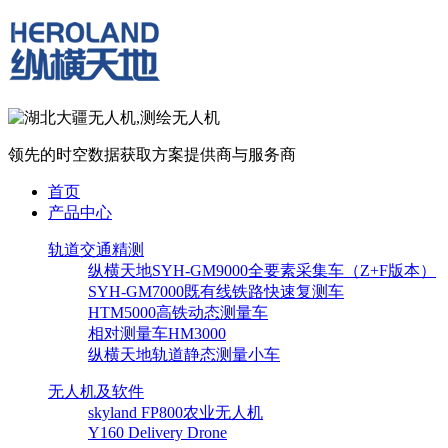
领先的时空数据获取方案提供商与服务商
首页
产品中心
轨道交通精测
纵横天地SYH-GM9000全要素采集车（Z+F版本）
SYH-GM7000既有线铁路快速复测车
HTM5000高铁动态测量车
相对测量车HM3000
纵横天地轨道静态测量小车
无人机及软件
skyland FP800农业无人机
Y160 Delivery Drone