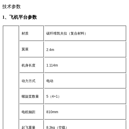
技术参数
1、飞机平台参数
材质
碳纤维凯夫拉（复合材料）
翼展
2.4m
机身长度
1.114m
动力方式
电动
螺旋桨数量
5
（4+1）
电机轴距
810mm
起飞重量
8.3kg
（空载）