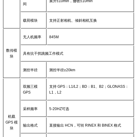
展开≤10min，撤收≤10min
间
载荷模块
支持正射相机、倾斜相机互换
无人机频率
845M
数传模
具有抗干扰跳频工作模式
块
测控半径
测控半径≥20km
双频三模
支持 GPS：L1/L2；BD：B1、B2；GLONASS：
GPS
L1，L2
采样频率
5-20HZ
可选
机载
GPS 模
输出格式
直接输出 HCN，可转 RINEX 和 BINEX 格式
块