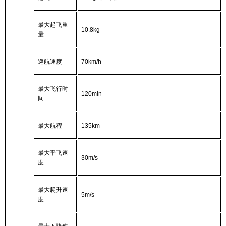
最大起飞重
10.8kg
量
巡航速度
70km/h
最大飞行时
120min
间
最大航程
135km
最大平飞速
30m/s
度
最大爬升速
5m/s
度