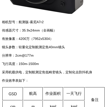
相机型号：航测版-索尼A7r2
传感器尺寸：35.9x24mm（全画幅）
有效像素：4200万（7952x5304）
镜头参数：轻量化定制航测定焦40mm镜头
分辨率：2cm@177m
飞行高度：150m-1500m
采用机载供电，定制航测定焦低畸变镜头，定制化去防抖机身
作业效率表如下：
航高
作业面积
一天飞行
GSD
备注
cm
m
km²
km²