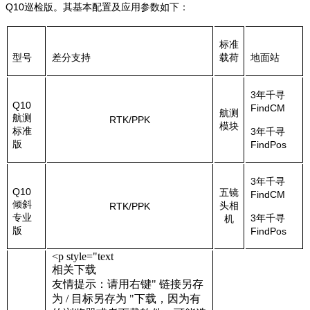
Q10巡检版。其基本配置及应用参数如下：
标准
型号
差分支持
载荷
地面站
3年千寻
Q10
FindCM
航测
航测
RTK/PPK
模块
标准
3年千寻
版
FindPos
3年千寻
Q10
五镜
FindCM
倾斜
头相
RTK/PPK
专业
3年千寻
机
版
FindPos
<p style="text
相关下载
友情提示：请用右键"
链接另存
为 / 目标另存为
"下载，因为有