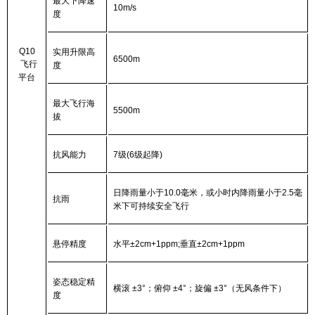
最大下降速
10m/s
度
Q10
实用升限高
6500m
飞行
度
平台
最大飞行海
5500m
拔
抗风能力
7
级(6级起降)
日降雨量小于10.0毫米，或小时内降雨量小于2.5毫
抗雨
米下可持续安全飞行
悬停精度
水平
±
2cm+1ppm;
垂直
±
2cm+1ppm
姿态稳定精
横滚 ±3°；俯仰 ±4°；旋偏 ±3°（无风条件下）
度