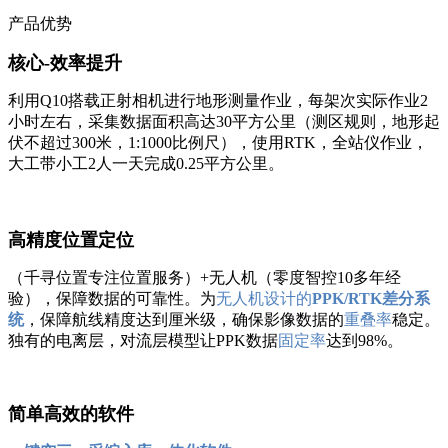
产品优势
核心-效率提升
利用Q10搭载正射相机进行地形测量作业，每架次实际作业2
小时左右，采集数据面积高达30平方公里（测区规则，地形起
伏不超过300米，1:1000比例尺），使用RTK，全站仪作业，
大工带小工2人一天完成0.25平方公里。
高精度位置定位
（千寻位置专注位置服务）+无人机（零度智控10多年经
验），保障数据的可靠性。为
无人机设计的
PPK/RTK差分系
统
，保障航线精度达到厘米级，确保影像数据的
重叠率
稳定。
独有的电离层，对流层模型让PPK数据
固定率
达到98%。
简单高效的软件