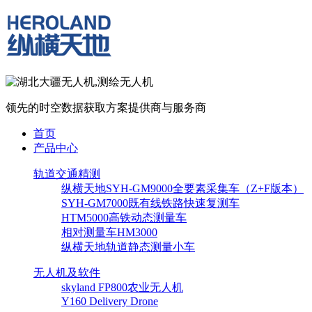
领先的时空数据获取方案提供商与服务商
首页
产品中心
轨道交通精测
纵横天地SYH-GM9000全要素采集车（Z+F版本）
SYH-GM7000既有线铁路快速复测车
HTM5000高铁动态测量车
相对测量车HM3000
纵横天地轨道静态测量小车
无人机及软件
skyland FP800农业无人机
Y160 Delivery Drone