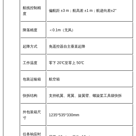
航线控制精
偏航距 ±3 m；航高差 ±1 m；航迹向差±2°
度
降落精度
＜0.1m（无风）
起降方式
免遥控器自主垂直起降
工作温度
零下 20℃至零上 50℃
包装运输箱
航空箱
快拆结构
支持机翼、尾翼、旋翼臂、螺旋桨工具级快拆
外包装箱尺
1235*535*330mm
寸
任务响应时