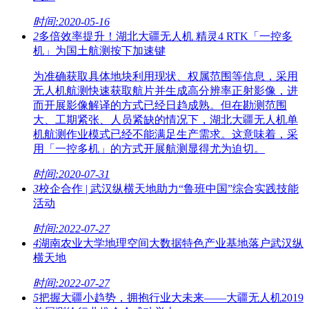
时间:2020-05-16
2
多倍效率提升！湖北大疆无人机 精灵4 RTK「一控多
机」为国土航测按下加速键
为准确获取具体地块利用现状、权属范围等信息，采用
无人机航测快速获取航片并生成高分辨率正射影像，进
而开展影像解译的方式已经日趋成熟。但在勘测范围
大、工期紧张、人员紧缺的情况下，湖北大疆无人机单
机航测作业模式已经不能满足生产需求。这意味着，采
用「一控多机」的方式开展航测显得尤为迫切。
时间:2020-07-31
3
校企合作 | 武汉纵横天地助力“鲁班中国”综合实践技能
活动
时间:2022-07-27
4
湖南农业大学地理空间大数据特色产业基地落户武汉纵
横天地
时间:2022-07-27
5
把握大疆小趋势，拥抱行业大未来——大疆无人机2019