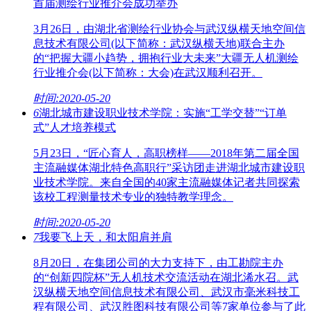
首届测绘行业推介会成功举办
3月26日，由湖北省测绘行业协会与武汉纵横天地空间信
息技术有限公司(以下简称：武汉纵横天地)联合主办
的“把握大疆小趋势，拥抱行业大未来”大疆无人机测绘
行业推介会(以下简称：大会)在武汉顺利召开。
时间:2020-05-20
6
湖北城市建设职业技术学院：实施“工学交替”“订单
式”人才培养模式
5月23日，“匠心育人，高职榜样——2018年第二届全国
主流融媒体湖北特色高职行”采访团走进湖北城市建设职
业技术学院。来自全国的40家主流融媒体记者共同探索
该校工程测量技术专业的独特教学理念。
时间:2020-05-20
7
我要飞上天，和太阳肩并肩
8月20日，在集团公司的大力支持下，由工勘院主办
的“创新四院杯”无人机技术交流活动在湖北浠水召。武
汉纵横天地空间信息技术有限公司、武汉市毫米科技工
程有限公司、武汉胜图科技有限公司等7家单位参与了此