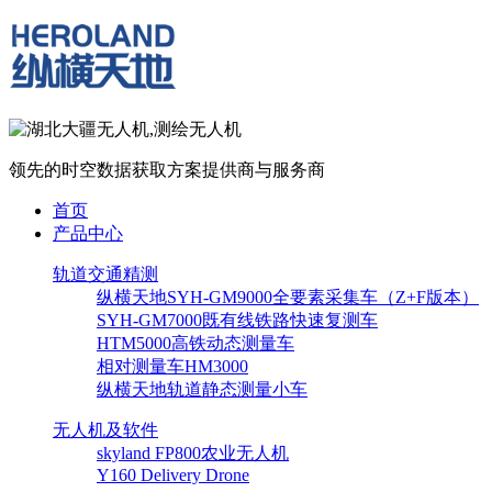
领先的时空数据获取方案提供商与服务商
首页
产品中心
轨道交通精测
纵横天地SYH-GM9000全要素采集车（Z+F版本）
SYH-GM7000既有线铁路快速复测车
HTM5000高铁动态测量车
相对测量车HM3000
纵横天地轨道静态测量小车
无人机及软件
skyland FP800农业无人机
Y160 Delivery Drone