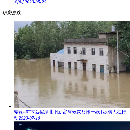
时间:2020-05-20
猜您喜欢
精灵4RTK驰援湖北阳新富河救灾防汛一线 | 纵横人在行
动
2020-07-10