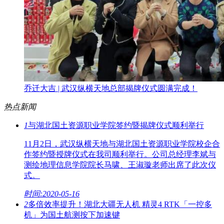
乔迁大吉 | 武汉纵横天地总部揭牌仪式圆满完成！
热点新闻
1
与湖北国土资源职业学院签约暨揭牌仪式顺利举行
11月2日，武汉纵横天地与湖北国土资源职业学院校企合
作签约暨授牌仪式在我司顺利举行。公司总经理李斌与
测绘地理信息学院院长马啸、王淑璇老师出席了此次仪
式。
时间:2020-05-16
2
多倍效率提升！湖北大疆无人机 精灵4 RTK「一控多
机」为国土航测按下加速键