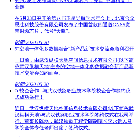
8
合众思壮发布新款GNSS射频芯片，完善“中国精度”产
业链
在5月23日召开的第八届卫星导航学术年会上，北京合众
思壮科技股份有限公司发布了中国首款四通道GNSS宽
带射频芯片，代号“天鹰”。
时间:2020-05-20
9
“空地一体化多数据融合”新产品新技术交流会顺利召开
日前，由武汉纵横天地空间信息技术有限公司(以下简
称武汉纵横天地)主办的空地一体化多数据融合新产品新
技术交流会如约而至。
时间:2020-05-20
10
校企合作 | 与武汉铁路职业技术学院校企合作签约仪
式成功举行！
近日，武汉纵横天地空间信息技术有限公司(以下简称武
汉纵横天地)与武汉铁路职业技术学院签约仪式在我司举
行。董事长陈磊，武汉铁道工程学院副院长李永贵以及
学院全体专任老师出席了签约仪式。