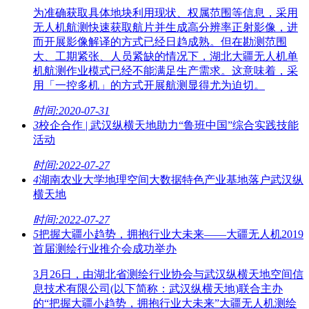
为准确获取具体地块利用现状、权属范围等信息，采用
无人机航测快速获取航片并生成高分辨率正射影像，进
而开展影像解译的方式已经日趋成熟。但在勘测范围
大、工期紧张、人员紧缺的情况下，湖北大疆无人机单
机航测作业模式已经不能满足生产需求。这意味着，采
用「一控多机」的方式开展航测显得尤为迫切。
时间:2020-07-31
3
校企合作 | 武汉纵横天地助力“鲁班中国”综合实践技能
活动
时间:2022-07-27
4
湖南农业大学地理空间大数据特色产业基地落户武汉纵
横天地
时间:2022-07-27
5
把握大疆小趋势，拥抱行业大未来——大疆无人机2019
首届测绘行业推介会成功举办
3月26日，由湖北省测绘行业协会与武汉纵横天地空间信
息技术有限公司(以下简称：武汉纵横天地)联合主办
的“把握大疆小趋势，拥抱行业大未来”大疆无人机测绘