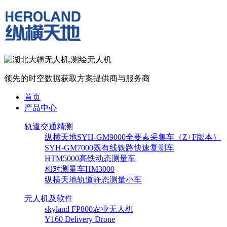
领先的时空数据获取方案提供商与服务商
首页
产品中心
轨道交通精测
纵横天地SYH-GM9000全要素采集车（Z+F版本）
SYH-GM7000既有线铁路快速复测车
HTM5000高铁动态测量车
相对测量车HM3000
纵横天地轨道静态测量小车
无人机及软件
skyland FP800农业无人机
Y160 Delivery Drone