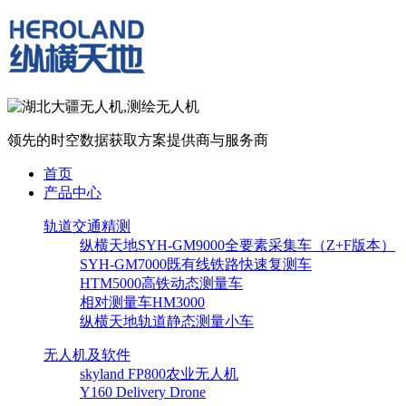
领先的时空数据获取方案提供商与服务商
首页
产品中心
轨道交通精测
纵横天地SYH-GM9000全要素采集车（Z+F版本）
SYH-GM7000既有线铁路快速复测车
HTM5000高铁动态测量车
相对测量车HM3000
纵横天地轨道静态测量小车
无人机及软件
skyland FP800农业无人机
Y160 Delivery Drone