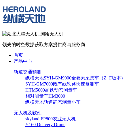
领先的时空数据获取方案提供商与服务商
首页
产品中心
轨道交通精测
纵横天地SYH-GM9000全要素采集车（Z+F版本）
SYH-GM7000既有线铁路快速复测车
HTM5000高铁动态测量车
相对测量车HM3000
纵横天地轨道静态测量小车
无人机及软件
skyland FP800农业无人机
Y160 Delivery Drone