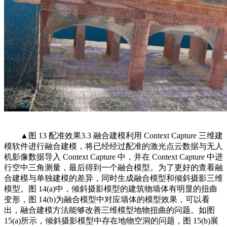
▲图 13 配准效果3.3 融合建模利用 Context Capture 三维建
模软件进行融合建模，将已经经过配准的激光点云数据与无人
机影像数据导入 Context Capture 中，并在 Context Capture 中进
行空中三角测量，最后得到一个融合模型。为了更好的查看融
合建模与单独建模的差异，同时生成融合模型和倾斜摄影三维
模型。图 14(a)中，倾斜摄影模型的建筑物墙体有明显的扭曲
变形，图 14(b)为融合模型中对应墙体的模型效果，可以看
出，融合建模方法能够改善三维模型地物扭曲的问题。如图
15(a)所示，倾斜摄影模型中存在地物空洞的问题，图 15(b)展