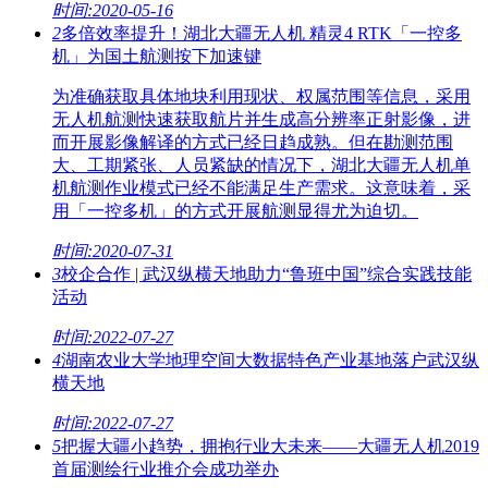
时间:2020-05-16
2
多倍效率提升！湖北大疆无人机 精灵4 RTK「一控多
机」为国土航测按下加速键
为准确获取具体地块利用现状、权属范围等信息，采用
无人机航测快速获取航片并生成高分辨率正射影像，进
而开展影像解译的方式已经日趋成熟。但在勘测范围
大、工期紧张、人员紧缺的情况下，湖北大疆无人机单
机航测作业模式已经不能满足生产需求。这意味着，采
用「一控多机」的方式开展航测显得尤为迫切。
时间:2020-07-31
3
校企合作 | 武汉纵横天地助力“鲁班中国”综合实践技能
活动
时间:2022-07-27
4
湖南农业大学地理空间大数据特色产业基地落户武汉纵
横天地
时间:2022-07-27
5
把握大疆小趋势，拥抱行业大未来——大疆无人机2019
首届测绘行业推介会成功举办